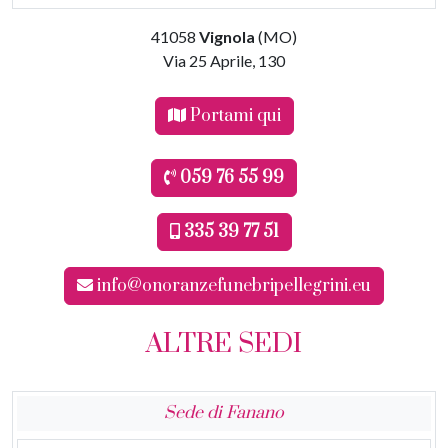
41058
Vignola
(MO)
Via 25 Aprile, 130
Portami qui
059 76 55 99
335 39 77 51
info@onoranzefunebripellegrini.eu
ALTRE SEDI
Sede di Fanano