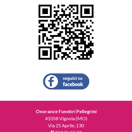
Onoranze Funebri Pellegrini
41058 Vignola (MO)
Via 25 Aprile, 130