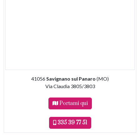
41056
Savignano sul Panaro
(MO)
Via Claudia 3805/3803
Portami qui
335 39 77 51