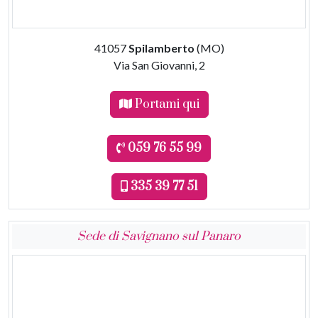
41057
Spilamberto
(MO)
Via San Giovanni, 2
Portami qui
059 76 55 99
335 39 77 51
Sede di Savignano sul Panaro