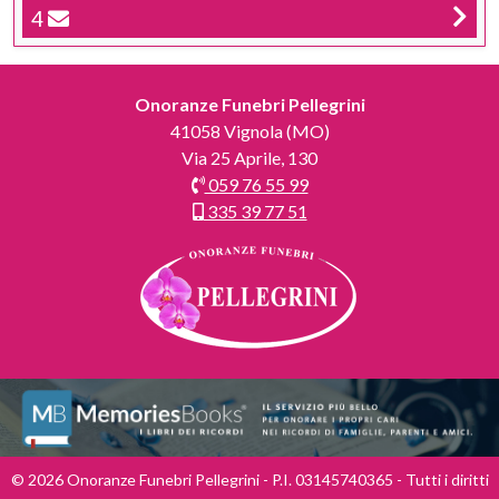
4
Onoranze Funebri Pellegrini
41058 Vignola (MO)
Via 25 Aprile, 130
059 76 55 99
335 39 77 51
© 2026 Onoranze Funebri Pellegrini - P.I. 03145740365 - Tutti i diritti