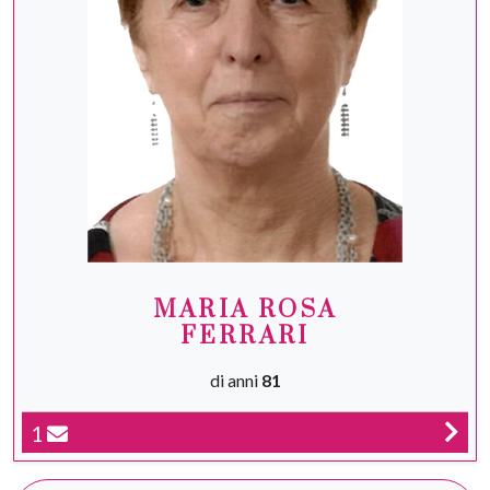
MARIA ROSA
FERRARI
di anni
81
1