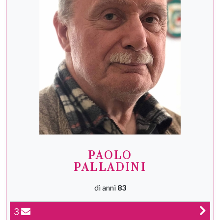
PAOLO
PALLADINI
di anni
83
3