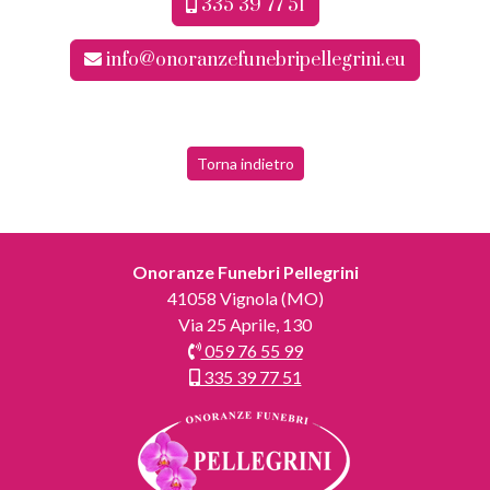
335 39 77 51
info@onoranzefunebripellegrini.eu
Torna indietro
Onoranze Funebri Pellegrini
41058 Vignola (MO)
Via 25 Aprile, 130
059 76 55 99
335 39 77 51