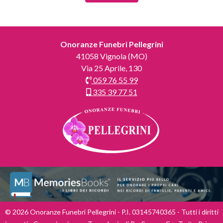
Onoranze Funebri Pellegrini
41058 Vignola (MO)
Via 25 Aprile, 130
059 76 55 99
335 39 77 51
© 2026 Onoranze Funebri Pellegrini - P.I. 03145740365 - Tutti i diritti