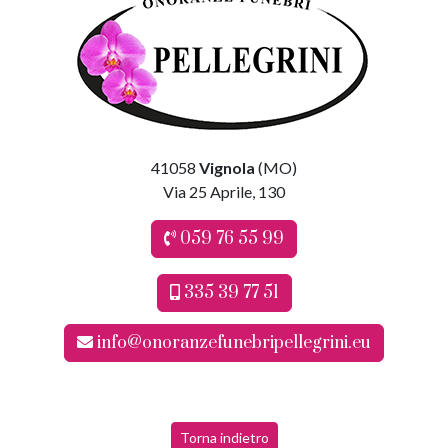
41058
Vignola
(MO)
Via 25 Aprile, 130
059 76 55 99
335 39 77 51
info@onoranzefunebripellegrini.eu
Torna indietro