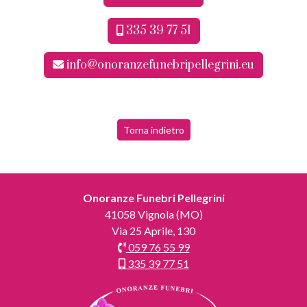
335 39 77 51
info@onoranzefunebripellegrini.eu
Torna indietro
Onoranze Funebri Pellegrini
41058 Vignola (MO)
Via 25 Aprile, 130
059 76 55 99
335 39 77 51