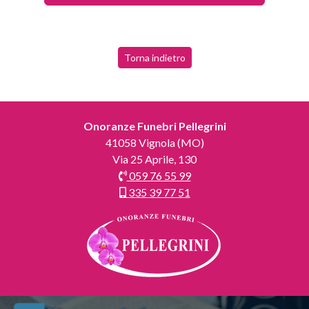
Torna indietro
Onoranze Funebri Pellegrini
41058 Vignola (MO)
Via 25 Aprile, 130
059 76 55 99
335 39 77 51