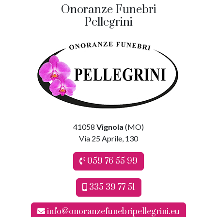
Onoranze Funebri
Pellegrini
41058
Vignola
(MO)
Via 25 Aprile, 130
059 76 55 99
335 39 77 51
info@onoranzefunebripellegrini.eu