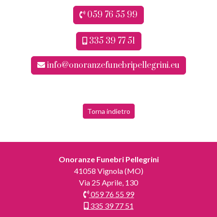
059 76 55 99
335 39 77 51
info@onoranzefunebripellegrini.eu
Torna indietro
Onoranze Funebri Pellegrini
41058 Vignola (MO)
Via 25 Aprile, 130
059 76 55 99
335 39 77 51