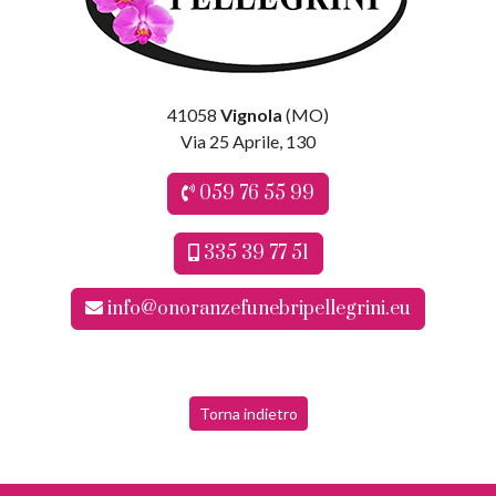
41058
Vignola
(MO)
Via 25 Aprile, 130
059 76 55 99
335 39 77 51
info@onoranzefunebripellegrini.eu
Torna indietro