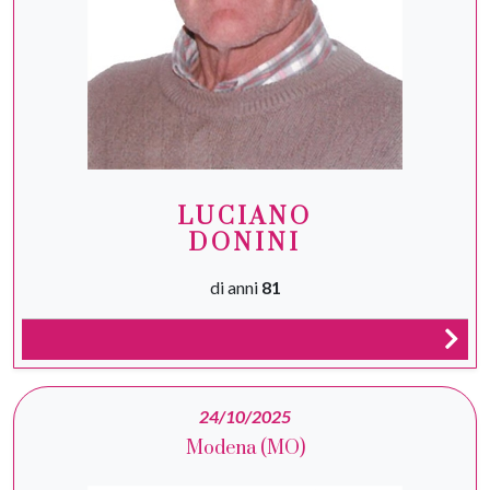
LUCIANO
DONINI
di anni
81
24/10/2025
Modena (MO)