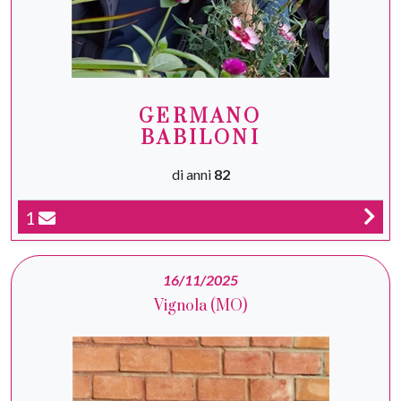
GERMANO
BABILONI
di anni
82
1
16/11/2025
Vignola (MO)