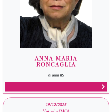
ANNA MARIA
RONCAGLIA
di anni
85
19/12/2025
Vignola (MO)