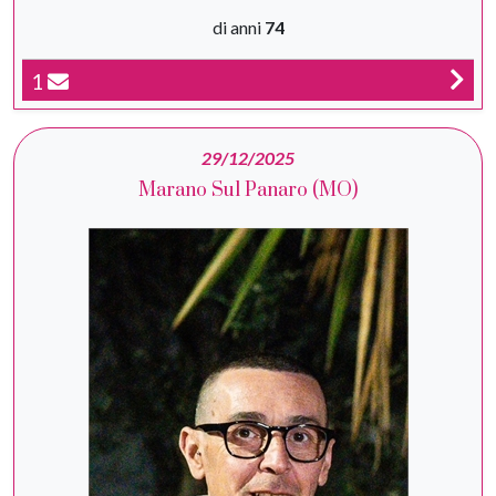
di anni
74
1
29/12/2025
Marano Sul Panaro (MO)