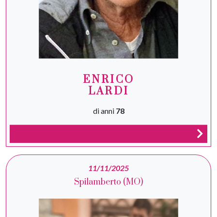
ENRICO
LARDI
di anni
78
11/11/2025
Spilamberto (MO)