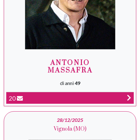
ANTONIO
MASSAFRA
di anni
49
20
28/12/2025
Vignola (MO)