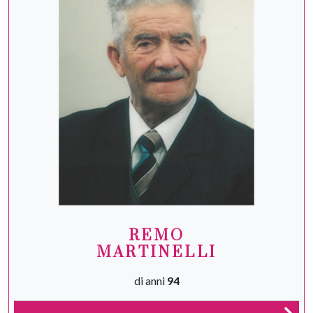
REMO
MARTINELLI
di anni
94